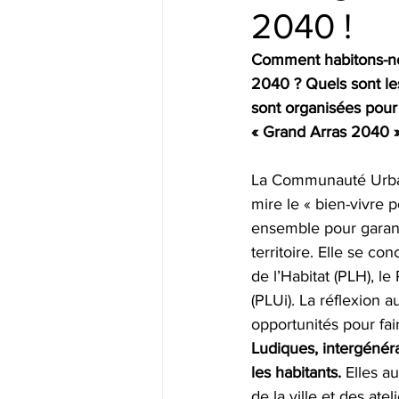
2040 !
Comment habitons-nou
2040 ? Quels sont les
sont organisées pour 
« Grand Arras 2040 »
La Communauté Urbaine
mire le « bien-vivre 
ensemble pour garan
territoire. Elle se co
de l’Habitat (PLH), l
(PLUi). La réflexion
opportunités pour fair
Ludiques, intergénéra
les habitants. 
Elles a
de la ville et des at