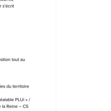
 s’écrit 
ition tout au 
es du territoire 
éalable PLUi » / 
e la Reine – CS 