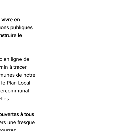
 vivre en 
nions publiques 
struire le 
c en ligne de 
min à tracer 
munes de notre 
 le Plan Local 
intercommunal 
lles 
ouvertes à tous 
ers une fresque 
pourrez 