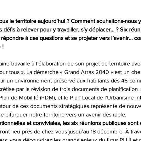
s le territoire aujourd’hui ? Comment souhaitons-nous y
 défis à relever pour y travailler, s’y déplacer… ? Six réu
répondre à ces questions et se projeter vers l’avenir… con
 !
 travaille à l’élaboration de son projet de territoire ave
pour tous ». La démarche « Grand Arras 2040 » est un che
tir un environnement préservé aux habitants des 46 com
ncrétise par la révision de trois documents de planification :
e Plan de Mobilité (PDM), et le Plan Local de l’Urbanisme 
 autour de ces documents stratégiques représente de nouve
e bifurquer notre territoire vers un avenir désirable.
tionnelles et conviviales, les six réunions publiques sont 
uront lieu près de chez vous jusqu’au 18 décembre. À trav
eliers, vous découvrirez les grands enjeux du futur PLUi et 