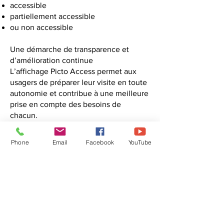
accessible
partiellement accessible
ou non accessible
Une démarche de transparence et
d’amélioration continue
L’affichage Picto Access permet aux
usagers de préparer leur visite en toute
autonomie et contribue à une meilleure
prise en compte des besoins de
chacun.
Il s’inscrit dans une démarche globale
Phone
Email
Facebook
YouTube
d’amélioration continue de
l’accessibilité des équipements
municipaux.
Une ville attentive à tous
En adoptant Picto Access, la commune
affirme sa volonté de construire une